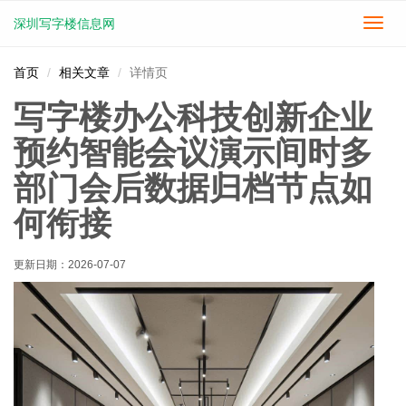
深圳写字楼信息网
切
换
导
首页
相关文章
详情页
航
写字楼办公科技创新企业
预约智能会议演示间时多
部门会后数据归档节点如
何衔接
更新日期：
2026-07-07