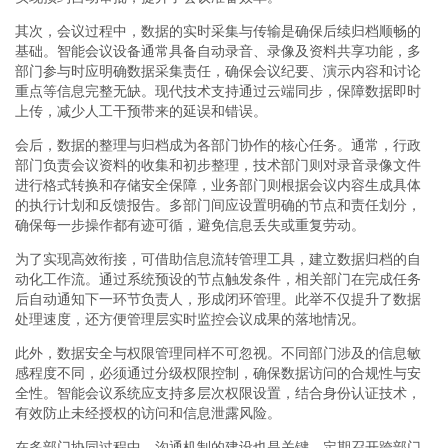
其次，会议过程中，数据的实时采集与传输是确保后续归档顺畅的
基础。智能会议设备通常具备自动录音、录像及资料共享功能，多
部门参与时应明确数据采集责任，确保会议纪要、演示内容和讨论
重点等信息完整无缺。现代技术支持通过云端同步，保障数据即时
上传，减少人工干预带来的延误和错误。
会后，数据的整理与归档成为各部门协作的核心任务。通常，行政
部门负责会议资料的收集和初步整理，技术部门则对录音录像文件
进行格式转换和存储安全保障，业务部门则根据会议内容生成具体
的执行计划和反馈报告。多部门间应设置明确的节点和责任划分，
确保每一步操作都有迹可循，避免信息丢失或重复劳动。
为了实现高效衔接，可借助信息流转管理工具，建立数据归档的自
动化工作流。通过系统预设的节点触发条件，相关部门在完成任务
后自动通知下一环节负责人，形成闭环管理。此举不仅提升了数据
处理速度，还方便管理层实时监控会议成果的落地情况。
此外，数据安全与权限管理同样不可忽视。不同部门涉及的信息敏
感程度不同，必须通过分级权限控制，确保数据访问的合规性与安
全性。智能会议系统应支持多层次权限设置，结合身份认证技术，
有效防止未经授权的访问和信息泄露风险。
在多部门协同过程中，沟通机制的建设也是关键。定期召开跨部门