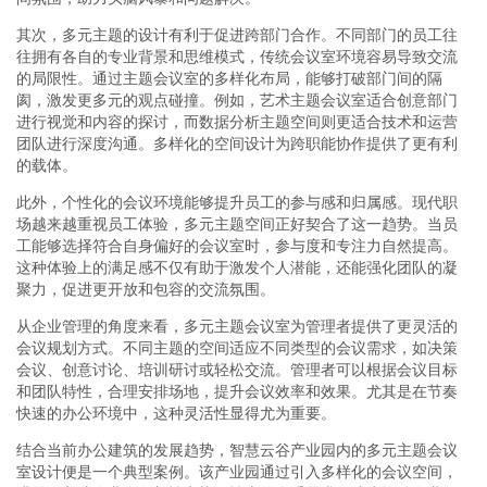
其次，多元主题的设计有利于促进跨部门合作。不同部门的员工往
往拥有各自的专业背景和思维模式，传统会议室环境容易导致交流
的局限性。通过主题会议室的多样化布局，能够打破部门间的隔
阂，激发更多元的观点碰撞。例如，艺术主题会议室适合创意部门
进行视觉和内容的探讨，而数据分析主题空间则更适合技术和运营
团队进行深度沟通。多样化的空间设计为跨职能协作提供了更有利
的载体。
此外，个性化的会议环境能够提升员工的参与感和归属感。现代职
场越来越重视员工体验，多元主题空间正好契合了这一趋势。当员
工能够选择符合自身偏好的会议室时，参与度和专注力自然提高。
这种体验上的满足感不仅有助于激发个人潜能，还能强化团队的凝
聚力，促进更开放和包容的交流氛围。
从企业管理的角度来看，多元主题会议室为管理者提供了更灵活的
会议规划方式。不同主题的空间适应不同类型的会议需求，如决策
会议、创意讨论、培训研讨或轻松交流。管理者可以根据会议目标
和团队特性，合理安排场地，提升会议效率和效果。尤其是在节奏
快速的办公环境中，这种灵活性显得尤为重要。
结合当前办公建筑的发展趋势，智慧云谷产业园内的多元主题会议
室设计便是一个典型案例。该产业园通过引入多样化的会议空间，