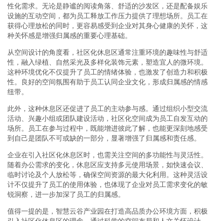
性化需求。无论是静谧的阅读角落、舒适的沙发区，还是配备娱乐
设施的互动空间，都为员工释放工作压力提供了理想场所。员工在
获得心理放松的同时，更容易感受到企业对其身心健康的关怀，这
种关怀感是增强归属感的重要心理基础。
从空间设计的角度看，社区化休息区通常注重环境的趣味性与舒适
性，融入绿植、自然采光及多样化装饰元素，塑造宜人的微环境。
这种环境优化不仅提升了员工的情绪体验，也激发了创造力和积极
性。良好的空间氛围有助于员工认同企业文化，形成归属感的情感
纽带。
此外，这种休息区还促进了员工的主动参与感。通过组织小型交流
活动、兴趣小组或团队建设活动，社区化空间成为员工自发互动的
场所。员工在参与过程中，既能增进彼此了解，也能更深刻地感受
到自己是团队不可或缺的一部分，显著增强了归属感和责任感。
企业在引入社区化休息区时，也需关注空间的多功能性与灵活性。
随着办公需求的变化，休息区应支持多元使用场景，如快速会议、
临时讨论及个人放松等，确保空间资源的最大化利用。这种灵活设
计不仅提升了员工的使用体验，也体现了企业对员工需求变化的敏
锐洞察，进一步加深了员工的归属感。
值得一提的是，智慧云谷产业园在打造高品质办公环境方面，积极
引入社区化休息区的理念，通过科学的空间布局和人文关怀设计，